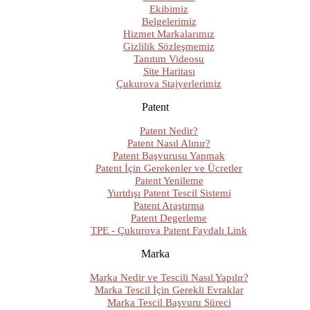
Ekibimiz
Belgelerimiz
Hizmet Markalarımız
Gizlilik Sözleşmemiz
Tanıtım Videosu
Site Haritası
Çukurova Stajyerlerimiz
Patent
Patent Nedir?
Patent Nasıl Alınır?
Patent Başvurusu Yapmak
Patent İçin Gerekenler ve Ücretler
Patent Yenileme
Yurtdışı Patent Tescil Sistemi
Patent Araştırma
Patent Degerleme
TPE - Çukurova Patent Faydalı Link
Marka
Marka Nedir ve Tescili Nasıl Yapılır?
Marka Tescil İçin Gerekli Evraklar
Marka Tescil Başvuru Süreci