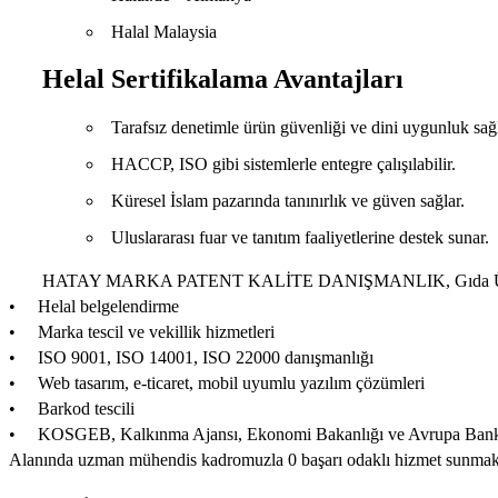
Halal Malaysia
Helal Sertifikalama Avantajları
Tarafsız denetimle ürün güvenliği ve dini uygunluk sağl
HACCP, ISO gibi sistemlerle entegre çalışılabilir.
Küresel İslam pazarında tanınırlık ve güven sağlar.
Uluslararası fuar ve tanıtım faaliyetlerine destek sunar.
HATAY MARKA PATENT KALİTE DANIŞMANLIK, Gıda Üret
• Helal belgelendirme
• Marka tescil ve vekillik hizmetleri
• ISO 9001, ISO 14001, ISO 22000 danışmanlığı
• Web tasarım, e-ticaret, mobil uyumlu yazılım çözümleri
• Barkod tescili
• KOSGEB, Kalkınma Ajansı, Ekonomi Bakanlığı ve Avrupa Bankas
Alanında uzman mühendis kadromuzla 0 başarı odaklı hizmet sunmakt