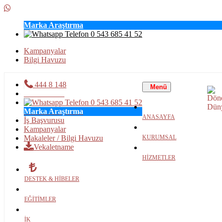
Marka Araştırma
0 543 685 41 52
Kampanyalar
Bilgi Havuzu
444 8 148
Toggle
Menü
Canlı Destek
navigation
0 543 685 41 52
Marka Araştırma
ANASAYFA
İş Başvurusu
Kampanyalar
Makaleler / Bilgi Havuzu
KURUMSAL
Vekaletname
HİZMETLER
DESTEK & HİBELER
EĞİTİMLER
İK