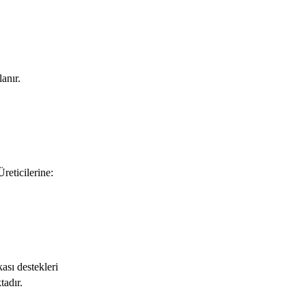
anır.
icilerine:
ı destekleri
adır.