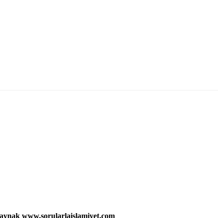
 kaynak www.sorularlaislamiyet.com