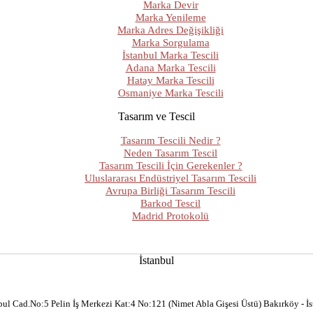
Marka Devir
Marka Yenileme
Marka Adres Değişikliği
Marka Sorgulama
İstanbul Marka Tescili
Adana Marka Tescili
Hatay Marka Tescili
Osmaniye Marka Tescili
Tasarım ve Tescil
Tasarım Tescili Nedir ?
Neden Tasarım Tescil
Tasarım Tescili İçin Gerekenler ?
Uluslararası Endüstriyel Tasarım Tescili
Avrupa Birliği Tasarım Tescili
Barkod Tescil
Madrid Protokolü
İstanbul
bul Cad.No:5 Pelin İş Merkezi Kat:4 No:121 (Nimet Abla Gişesi Üstü) Bakırköy - İ