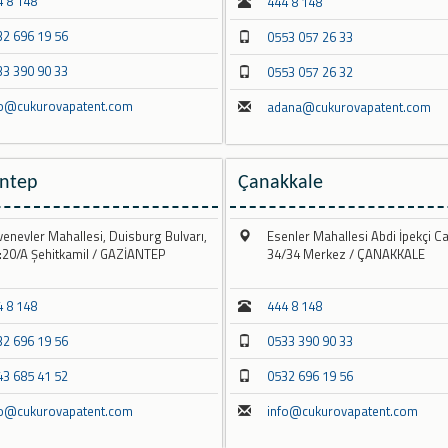
4 8 148
444 8 148
32 696 19 56
0553 057 26 33
33 390 90 33
0553 057 26 32
fo@cukurovapatent.com
adana@cukurovapatent.com
antep
Çanakkale
enevler Mahallesi, Duisburg Bulvarı,
Esenler Mahallesi Abdi İpekçi C
:20/A Şehitkamil / GAZİANTEP
34/34 Merkez / ÇANAKKALE
4 8 148
444 8 148
32 696 19 56
0533 390 90 33
43 685 41 52
0532 696 19 56
fo@cukurovapatent.com
info@cukurovapatent.com