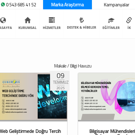
0 543 685 41 52
Marka Araştırma
Kampanyalar
DESTEK & HİBELER
ASAYFA
KURUMSAL
HİZMETLER
EĞİTİMLER
İK
Makale / Bilgi Havuzu
09
TEMMUZ
2025
Web Geliştirmede Doğru Tercih
Bilgisayar Mühendisler