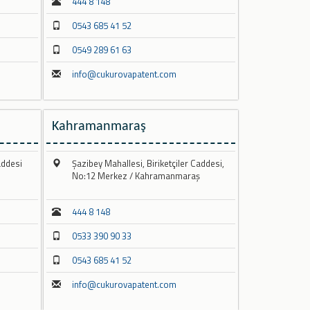
444 8 148
0543 685 41 52
0549 289 61 63
info@cukurovapatent.com
Kahramanmaraş
addesi
Şazibey Mahallesi, Biriketçiler Caddesi,
No:12 Merkez / Kahramanmaraş
444 8 148
0533 390 90 33
0543 685 41 52
info@cukurovapatent.com