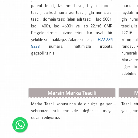
patent tescil, tasarım tescil, faydalı model
marka tes
tescil, barkod numarası tescil, gln numarası
faydalı m
tescil, domain tescil(alan adı tescil), Iso 9001,
gln numa
Iso 14001, Iso 45001 ve Iso 22716 GMP
tescil), 
Belgelendirme hizmetlerini kurumsal bir
22716 G
şekilde sunmaktayız. Adana şube için
0322 225
kurumsal 
8233
numaralı hattımızla irtibata
randevu 
geçebilirsiniz.
numaralı 
Marka te
diğer ko
edebilirsi
Mersin Marka Tescili
M
Marka Tescil konusunda da oldukça gelişen
Tescil et
şehrimize şubelerimizde değer katmaya
yapıp, işi
devam ediyoruz.