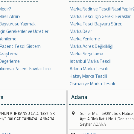
Nedir?
Marka Nedir ve Tescili Nasıl Yapılır
asıl Alınır?
Marka Tescil İçin Gerekli Evraklar
 Başvurusu Yapmak
Marka Tescil Başvuru Süreci
çin Gerekenler ve Ücretler
Marka Devir
Yenileme
Marka Yenileme
 Patent Tescil Sistemi
Marka Adres Değişikliği
Araştırma
Marka Sorgulama
Degerleme
İstanbul Marka Tescili
ukurova Patent Faydalı Link
Adana Marka Tescili
Hatay Marka Tescili
Osmaniye Marka Tescili
ra
Adana
YHUN ATIF KANSU CAD. 1387. SK.
Sümer Mah. 69051. Sok. Hatice
:1/3 BALGAT ÇANKAYA- ANKARA
Apt. A Blok Kat:1 No:1(Denizban
Seyhan ADANA