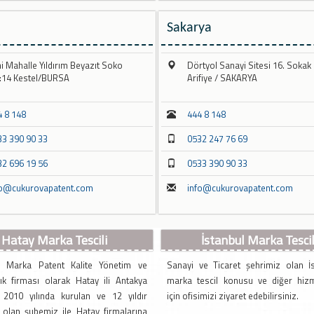
Sakarya
i Mahalle Yıldırım Beyazıt Soko
Dörtyol Sanayi Sitesi 16. Sokak
:14 Kestel/BURSA
Arifiye / SAKARYA
4 8 148
444 8 148
33 390 90 33
0532 247 76 69
32 696 19 56
0533 390 90 33
fo@cukurovapatent.com
info@cukurovapatent.com
Hatay Marka Tescili
İstanbul Marka Tescil
 Marka Patent Kalite Yönetim ve
Sanayi ve Ticaret şehrimiz olan İs
ık firması olarak Hatay ili Antakya
marka tescil konusu ve diğer hizm
e 2010 yılında kurulan ve 12 yıldır
için ofisimizi ziyaret edebilirsiniz.
e olan şubemiz ile Hatay firmalarına