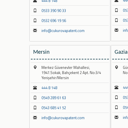
44
444 8 148
05
0533 390 90 33
05
0532 696 19 56
in
info@cukurovapatent.com
Mersin
Gazi
Merkez Güvenevler Mahallesi,
Güv
1947.Sokak, Bahçekent 2 Apt. No:3/4
No
Yenişehir/Mersin
44
444 8 148
05
0549 289 61 63
05
0543 685 41 52
in
info@cukurovapatent.com