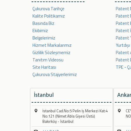
Çukurova Tarihçe
Patent 
Kalite Politikamız
Patent N
Basında Biz
Patent
Ekibimiz
Patent İ
Belgelerimiz
Patent 
Hizmet Markalarımız
Yurtdışı
Gizlilik Sözleşmemiz
Patent 
Tanıtım Videosu
Patent 
Site Haritası
TPE - Ç
Çukurova Stajyerlerimiz
İstanbul
Anka
İstanbul Cad.No:5 Pelin İş Merkezi Kat:4
CE
No:121 (Nimet Abla Gişesi Üstü)
NO
Bakırköy - İstanbul