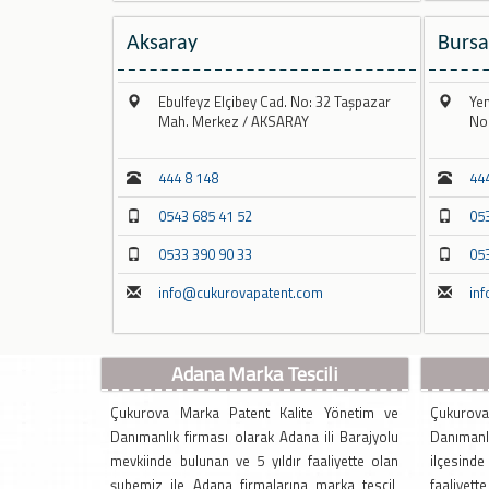
Aksaray
Bursa
Ebulfeyz Elçibey Cad. No: 32 Taşpazar
Yen
Mah. Merkez / AKSARAY
No
444 8 148
44
0543 685 41 52
05
0533 390 90 33
05
info@cukurovapatent.com
in
Adana Marka Tescili
Çukurova Marka Patent Kalite Yönetim ve
Çukurova
Danımanlık firması olarak Adana ili Barajyolu
Danımanl
mevkiinde bulunan ve 5 yıldır faaliyette olan
ilçesind
şubemiz ile Adana firmalarına marka tescil,
faaliyett