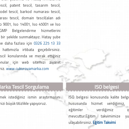
cil, patent tescil, tasarım tescil,
odel tescil, barkod numarası tescil,
rası tescil, domain tescil(alan adı
Iso 9001, Iso 14001, Iso 45001 ve Iso
MP Belgelendirme hizmetlerini
bir şekilde sunmaktayız. Hatay şube
ve daha fazlası için
0326 225 13 33
hattımızla irtibata geçebilirsiniz.
scil konularında ve merak ettiğiniz
nular için web sitemizi ziyaret
niz.
www.cukurovamarka.com
arka Tescil Sorgulama
ISO belgesi
mek istediğiniz ismin araştırmasını
ISO belgesi konusunda kalite belg
mizi büyük titizlikle yapıyoruz.
hususunda hizmet verdiğimiz, se
eğitimler verdiğimiz ofis
mevcuttur.Eğitim takvimimize ş
ulaşabilirsiniz.
Eğitim Takvimi