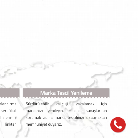
Marka Tescil Yenileme
elendirme
Sürdürülebilir kalıcılığı yakalamak için
rtifikalı
markanızı yenileyin. Hukuki savaşlardan
lerimiz
korumak adına marka tescilinizi uzatmaktan
u linkten
memnuniyet duyarız.