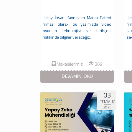
Hatay İnsan Kaynakları Marka Patent
Ha
firması olarak, bu yazımızda video
fi
oyunları teknolojisi ve tarihçesi
sit
hakkında bilgiler vereceğiz.
seç
Makalelerimiz
369
DEVAMINI OKU
03
TEMMUZ
2025