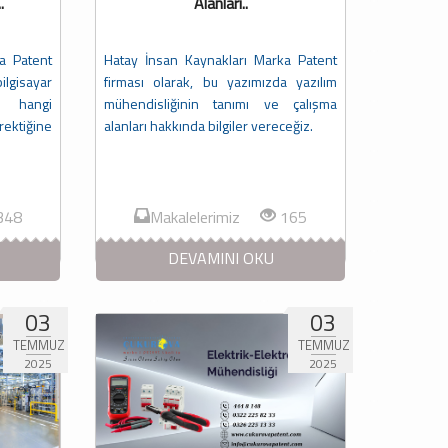
.
Alanları..
a Patent
Hatay İnsan Kaynakları Marka Patent
ilgisayar
firması olarak, bu yazımızda yazılım
z hangi
mühendisliğinin tanımı ve çalışma
rektiğine
alanları hakkında bilgiler vereceğiz.
348
Makalelerimiz
165
DEVAMINI OKU
03
03
TEMMUZ
TEMMUZ
2025
2025