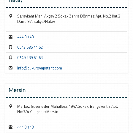
Hatay
Saraykent Mah. Akçay 2 Sokak Zehra Dönmez Apt. No:2 Kat:3
Daire:9 Antakya/Hatay
444 8 148
0543 685 41 52
0549 289 61 63
info@cukurovapatent.com
Mersin
Merkez Güvenevler Mahallesi, 1947.Sokak, Bahçekent 2 Apt.
No:3/4 Yenişehir/Mersin
444 8 148