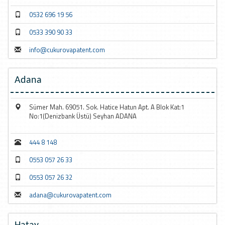
0532 696 19 56
0533 390 90 33
info@cukurovapatent.com
Adana
Sümer Mah. 69051. Sok. Hatice Hatun Apt. A Blok Kat:1
No:1(Denizbank Üstü) Seyhan ADANA
444 8 148
0553 057 26 33
0553 057 26 32
adana@cukurovapatent.com