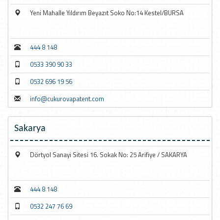
Yeni Mahalle Yıldırım Beyazıt Soko No:14 Kestel/BURSA
444 8 148
0533 390 90 33
0532 696 19 56
info@cukurovapatent.com
Sakarya
Dörtyol Sanayi Sitesi 16. Sokak No: 25 Arifiye / SAKARYA
444 8 148
0532 247 76 69