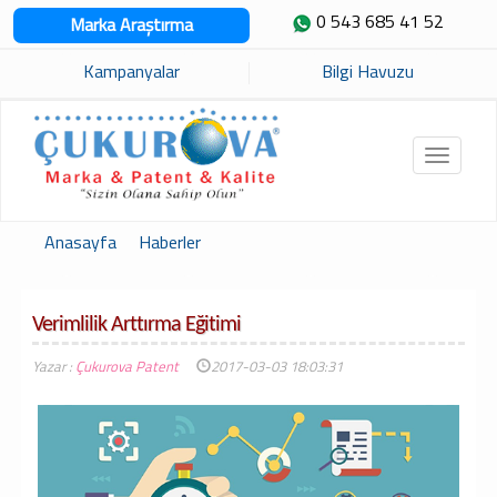
0 543 685 41 52
Marka Araştırma
Kampanyalar
Bilgi Havuzu
Toggle
navigat
Anasayfa
Haberler
Verimlilik Arttırma Eğitimi
Yazar :
Çukurova Patent
2017-03-03 18:03:31