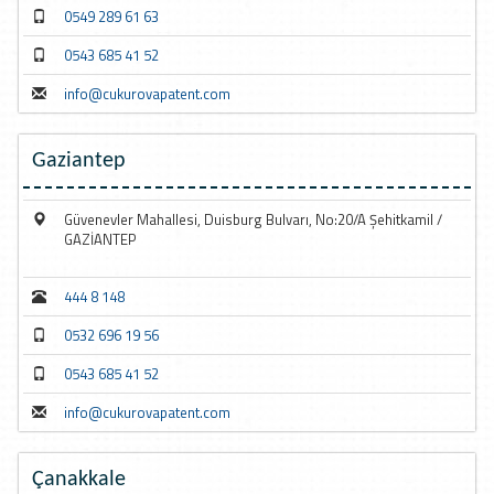
0549 289 61 63
0543 685 41 52
info@cukurovapatent.com
Gaziantep
Güvenevler Mahallesi, Duisburg Bulvarı, No:20/A Şehitkamil /
GAZİANTEP
444 8 148
0532 696 19 56
0543 685 41 52
info@cukurovapatent.com
Çanakkale