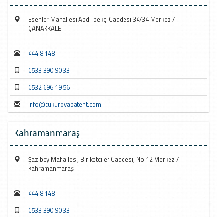
Esenler Mahallesi Abdi İpekçi Caddesi 34/34 Merkez /
ÇANAKKALE
444 8 148
0533 390 90 33
0532 696 19 56
info@cukurovapatent.com
Kahramanmaraş
Şazibey Mahallesi, Biriketçiler Caddesi, No:12 Merkez /
Kahramanmaraş
444 8 148
0533 390 90 33