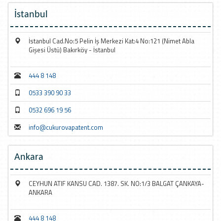
İstanbul
İstanbul Cad.No:5 Pelin İş Merkezi Kat:4 No:121 (Nimet Abla
Gişesi Üstü) Bakırköy - İstanbul
444 8 148
0533 390 90 33
0532 696 19 56
info@cukurovapatent.com
Ankara
CEYHUN ATIF KANSU CAD. 1387. SK. NO:1/3 BALGAT ÇANKAYA-
ANKARA
444 8 148