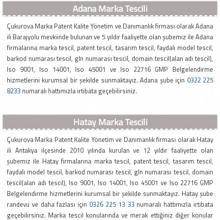
Adana Marka Tescili
Çukurova Marka Patent Kalite Yönetim ve Danımanlık firması olarak Adana
ili Barajyolu mevkiinde bulunan ve 5 yıldır faaliyette olan şubemiz ile Adana
firmalarına marka tescil, patent tescil, tasarım tescil, faydalı model tescil,
barkod numarası tescil, gln numarası tescil, domain tescil(alan adı tescil),
Iso 9001, Iso 14001, Iso 45001 ve Iso 22716 GMP Belgelendirme
hizmetlerini kurumsal bir şekilde sunmaktayız. Adana şube için
0322 225
8233
numaralı hattımızla irtibata geçebilirsiniz.
Hatay Marka Tescili
Çukurova Marka Patent Kalite Yönetim ve Danımanlık firması olarak Hatay
ili Antakya ilçesinde 2010 yılında kurulan ve 12 yıldır faaliyette olan
şubemiz ile Hatay firmalarına marka tescil, patent tescil, tasarım tescil,
faydalı model tescil, barkod numarası tescil, gln numarası tescil, domain
tescil(alan adı tescil), Iso 9001, Iso 14001, Iso 45001 ve Iso 22716 GMP
Belgelendirme hizmetlerini kurumsal bir şekilde sunmaktayız. Hatay şube
randevu ve daha fazlası için
0326 225 13 33
numaralı hattımızla irtibata
geçebilirsiniz. Marka tescil konularında ve merak ettiğiniz diğer konular