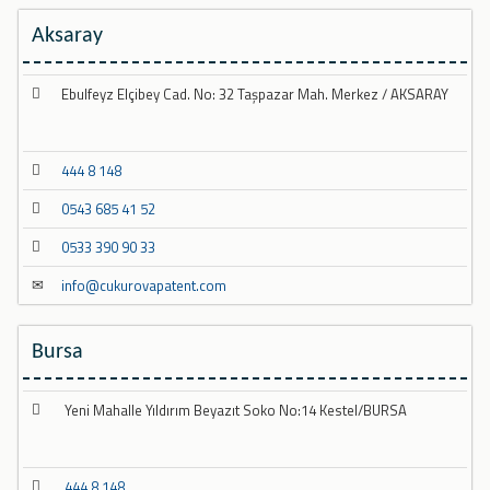
Aksaray
Ebulfeyz Elçibey Cad. No: 32 Taşpazar Mah. Merkez / AKSARAY
444 8 148
0543 685 41 52
0533 390 90 33
info@cukurovapatent.com
Bursa
Yeni Mahalle Yıldırım Beyazıt Soko No:14 Kestel/BURSA
444 8 148