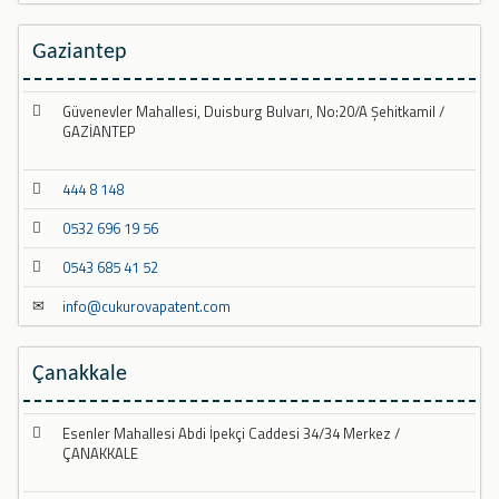
Gaziantep
Güvenevler Mahallesi, Duisburg Bulvarı, No:20/A Şehitkamil /
GAZİANTEP
444 8 148
0532 696 19 56
0543 685 41 52
info@cukurovapatent.com
Çanakkale
Esenler Mahallesi Abdi İpekçi Caddesi 34/34 Merkez /
ÇANAKKALE