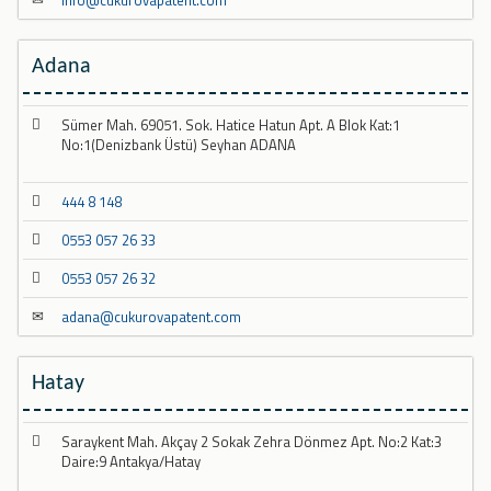
info@cukurovapatent.com
Adana
Sümer Mah. 69051. Sok. Hatice Hatun Apt. A Blok Kat:1
No:1(Denizbank Üstü) Seyhan ADANA
444 8 148
0553 057 26 33
0553 057 26 32
adana@cukurovapatent.com
Hatay
Saraykent Mah. Akçay 2 Sokak Zehra Dönmez Apt. No:2 Kat:3
Daire:9 Antakya/Hatay