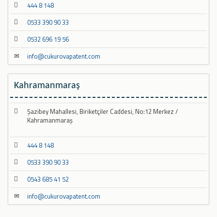
444 8 148
0533 390 90 33
0532 696 19 56
info@cukurovapatent.com
Kahramanmaraş
Şazibey Mahallesi, Biriketçiler Caddesi, No:12 Merkez /
Kahramanmaraş
444 8 148
0533 390 90 33
0543 685 41 52
info@cukurovapatent.com