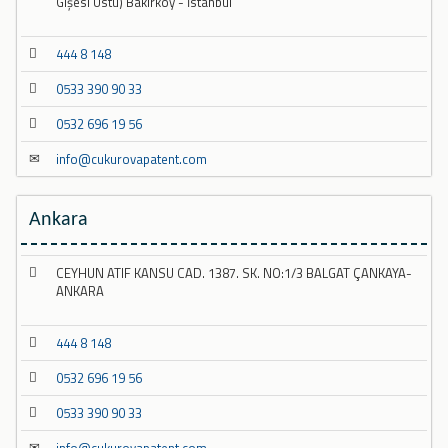
Gişesi Üstü) Bakırköy - İstanbul
444 8 148
0533 390 90 33
0532 696 19 56
info@cukurovapatent.com
Ankara
CEYHUN ATIF KANSU CAD. 1387. SK. NO:1/3 BALGAT ÇANKAYA-
ANKARA
444 8 148
0532 696 19 56
0533 390 90 33