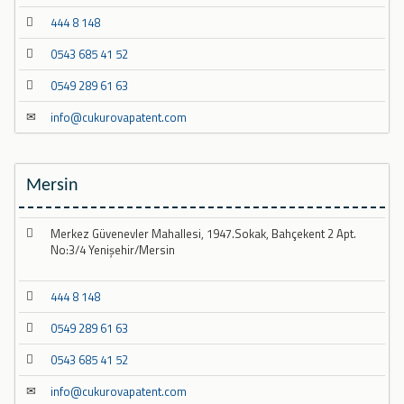
444 8 148
0543 685 41 52
0549 289 61 63
info@cukurovapatent.com
Mersin
Merkez Güvenevler Mahallesi, 1947.Sokak, Bahçekent 2 Apt.
No:3/4 Yenişehir/Mersin
444 8 148
0549 289 61 63
0543 685 41 52
info@cukurovapatent.com