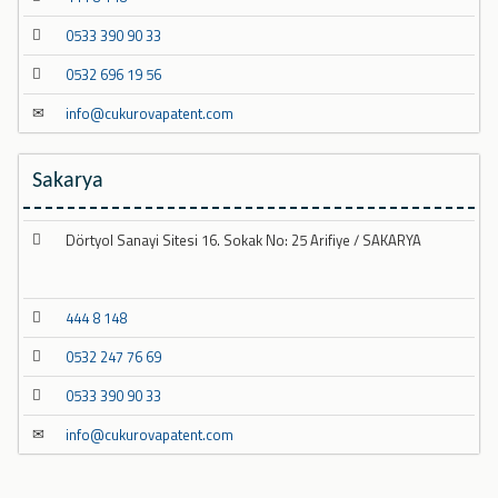
0533 390 90 33
0532 696 19 56
info@cukurovapatent.com
Sakarya
Dörtyol Sanayi Sitesi 16. Sokak No: 25 Arifiye / SAKARYA
444 8 148
0532 247 76 69
0533 390 90 33
info@cukurovapatent.com